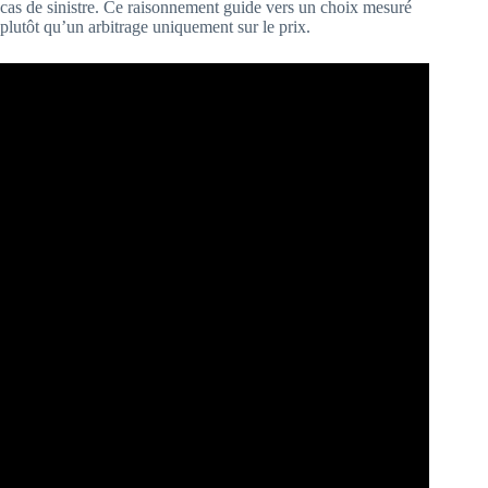
cas de sinistre. Ce raisonnement guide vers un choix mesuré
plutôt qu’un arbitrage uniquement sur le prix.