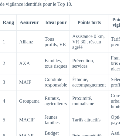
de vigilance identifiés pour le Top 10.
Points de
Rang
Assureur
Idéal pour
Points forts
vigilance
Assistance 0 km,
Tous
Tarifs
1
Allianz
VR 30j, réseau
profils, VE
premium
agréé
Franchise
Familles,
Prévention,
2
AXA
bris de
tous risques
services
glace
Conduite
Éthique,
Sélectivité
3
MAIF
responsable
accompagnement
profils
Couverture
Ruraux,
Proximité,
4
Groupama
urbaine
agriculteurs
mutualisme
limitée
Jeunes,
Options
5
MACIF
Tarifs attractifs
familles
payantes
Budget
Assistance
6
MAAF
Prix compétitifs