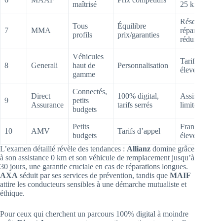
maîtrisé
25 km
Réseau
Tous
Équilibre
7
MMA
réparateurs
profils
prix/garanties
réduit
Véhicules
Tarifs
8
Generali
haut de
Personnalisation
élevés
gamme
Connectés,
Direct
100% digital,
Assistance
9
petits
Assurance
tarifs serrés
limitée
budgets
Petits
Franchises
10
AMV
Tarifs d’appel
budgets
élevées
L’examen détaillé révèle des tendances :
Allianz
domine grâce
à son assistance 0 km et son véhicule de remplacement jusqu’à
30 jours, une garantie cruciale en cas de réparations longues.
AXA
séduit par ses services de prévention, tandis que
MAIF
attire les conducteurs sensibles à une démarche mutualiste et
éthique.
Pour ceux qui cherchent un parcours 100% digital à moindre