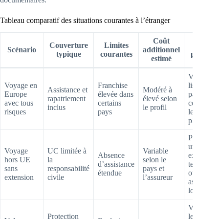
Tableau comparatif des situations courantes à l’étranger
Coût
Couverture
Limites
Conseil
Scénario
additionnel
typique
courantes
pratique
estimé
Vérifier l
Voyage en
Franchise
liste des
Assistance et
Modéré à
Europe
élevée dans
pays
rapatriement
élevé selon
avec tous
certains
couverts e
inclus
le profil
risques
pays
les
plafonds
Prévoir
une
Voyage
UC limitée à
Variable
Absence
extension
hors UE
la
selon le
d’assistance
temporair
sans
responsabilité
pays et
étendue
ou
extension
civile
l’assureur
assurance
locale
Vérifier
Protection
les