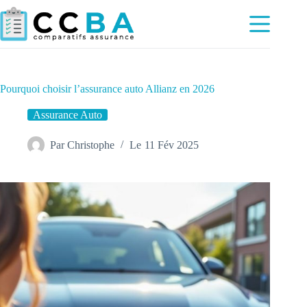
Passer
au
contenu
Pourquoi choisir l’assurance auto Allianz en 2026
Assurance Auto
Par
Christophe
Le
11 Fév 2025