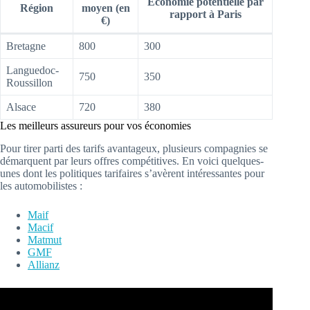
Économie potentielle par
Région
moyen (en
rapport à Paris
€)
Bretagne
800
300
Languedoc-
750
350
Roussillon
Alsace
720
380
Les meilleurs assureurs pour vos économies
Pour tirer parti des tarifs avantageux, plusieurs compagnies se
démarquent par leurs offres compétitives. En voici quelques-
unes dont les politiques tarifaires s’avèrent intéressantes pour
les automobilistes :
Maif
Macif
Matmut
GMF
Allianz