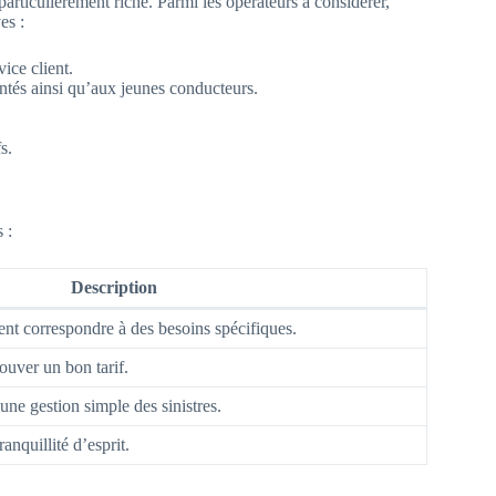
articulièrement riche. Parmi les opérateurs à considérer,
es :
ice client.
tés ainsi qu’aux jeunes conducteurs.
s.
 :
Description
ent correspondre à des besoins spécifiques.
ouver un bon tarif.
une gestion simple des sinistres.
anquillité d’esprit.