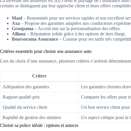
La diversité des assureurs en 2025 rend le paysage de l’assurance auto p
certains se distinguent par leur approche client et leurs offres compétitiv
Maaf
– Renommée pour ses services rapides et son excellent serv
Axa
– Propose des garanties adaptées aux conducteurs expérimen
Groupama
– Accent mis sur la personnalisation des offres.
Allianz
– Réputation solide grâce à des options de tiers élargi.
Boursorama Assurance
– Connue pour ses tarifs très compétitif
Critères essentiels pour choisir son assurance auto
Lors du choix d’une assurance, plusieurs critères s’avèrent déterminants
Critère
Adéquation des garanties
Les garanties choisies doiv
Rapport qualité-prix
Comparer les offres pour tr
Qualité du service client
Un bon service client pour 
Rapidité de gestion des sinistres
Un aspect critique pour la tr
Choisir sa police idéale : options et astuces