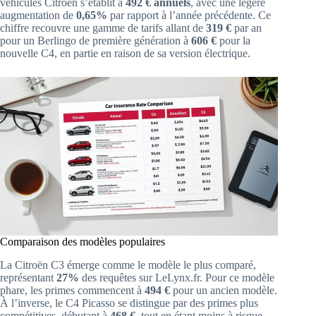
véhicules Citroën s’établit à
492 € annuels
, avec une légère
augmentation de
0,65%
par rapport à l’année précédente. Ce
chiffre recouvre une gamme de tarifs allant de
319 €
par an
pour un Berlingo de première génération à
606 €
pour la
nouvelle C4, en partie en raison de sa version électrique.
Comparaison des modèles populaires
La Citroën C3 émerge comme le modèle le plus comparé,
représentant
27%
des requêtes sur LeLynx.fr. Pour ce modèle
phare, les primes commencent à
494 €
pour un ancien modèle.
À l’inverse, le C4 Picasso se distingue par des primes plus
compétitives, débutant à
468 €
, tout en étant moins à risque