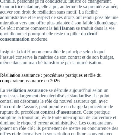
Camille, personnage fil conducteur, illustre ce changement.
Conductrice citadine, elle a pu, au terme de sa première année,
activer son droit de résiliation sans motif. La facilité
administrative et le respect de ses droits ont rendu possible une
migration vers une offre plus adaptée à son faible kilométrage.
Ce récit montre comment la
loi Hamon
se traduit dans la vie
quotidienne et pourquoi elle reste un pilier du
droit
consommation
moderne.
Insight : la loi Hamon consolide le principe selon lequel
l’assuré conserve la maîtrise de son contrat et de son budget,
même dans un marché transformé par la numérisation.
Résiliation assurance : procédures pratiques et rôle du
comparateur assurance en 2026
La
résiliation assurance
se déroule aujourd’hui selon un
processus largement dématérialisé et standardisé. Le point
central est désormais le rôle du nouvel assureur qui, avec
l’accord de l’assuré, peut prendre en charge la procédure de
rupture du précédent
contrat d’assurance
. Cette pratique
simplifie la transition, évite toute interruption de couverture et
diminue le risque d’erreur administrative. Les comparateurs
jouent un rôle clé : ils permettent de mettre en concurrence des
offres et de formaliser la souscription en ligne, souvent avec