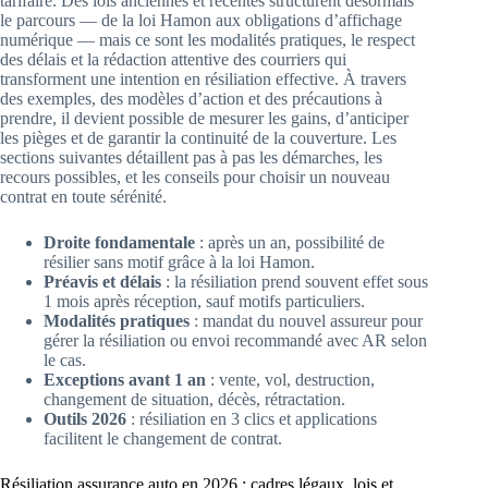
tarifaire. Des lois anciennes et récentes structurent désormais
le parcours — de la loi Hamon aux obligations d’affichage
numérique — mais ce sont les modalités pratiques, le respect
des délais et la rédaction attentive des courriers qui
transforment une intention en résiliation effective. À travers
des exemples, des modèles d’action et des précautions à
prendre, il devient possible de mesurer les gains, d’anticiper
les pièges et de garantir la continuité de la couverture. Les
sections suivantes détaillent pas à pas les démarches, les
recours possibles, et les conseils pour choisir un nouveau
contrat en toute sérénité.
Droite fondamentale
: après un an, possibilité de
résilier sans motif grâce à la loi Hamon.
Préavis et délais
: la résiliation prend souvent effet sous
1 mois après réception, sauf motifs particuliers.
Modalités pratiques
: mandat du nouvel assureur pour
gérer la résiliation ou envoi recommandé avec AR selon
le cas.
Exceptions avant 1 an
: vente, vol, destruction,
changement de situation, décès, rétractation.
Outils 2026
: résiliation en 3 clics et applications
facilitent le changement de contrat.
Résiliation assurance auto en 2026 : cadres légaux, lois et