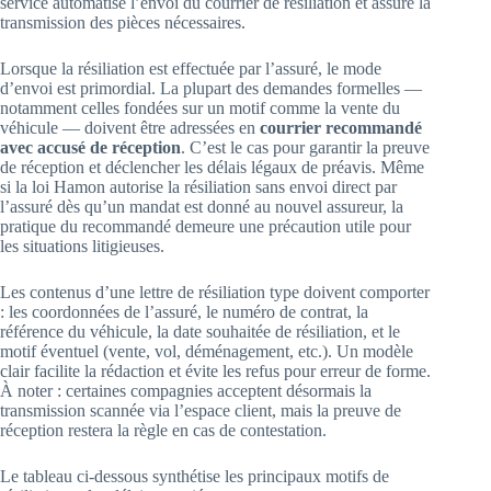
service automatise l’envoi du courrier de résiliation et assure la
transmission des pièces nécessaires.
Lorsque la résiliation est effectuée par l’assuré, le mode
d’envoi est primordial. La plupart des demandes formelles —
notamment celles fondées sur un motif comme la vente du
véhicule — doivent être adressées en
courrier recommandé
avec accusé de réception
. C’est le cas pour garantir la preuve
de réception et déclencher les délais légaux de préavis. Même
si la loi Hamon autorise la résiliation sans envoi direct par
l’assuré dès qu’un mandat est donné au nouvel assureur, la
pratique du recommandé demeure une précaution utile pour
les situations litigieuses.
Les contenus d’une lettre de résiliation type doivent comporter
: les coordonnées de l’assuré, le numéro de contrat, la
référence du véhicule, la date souhaitée de résiliation, et le
motif éventuel (vente, vol, déménagement, etc.). Un modèle
clair facilite la rédaction et évite les refus pour erreur de forme.
À noter : certaines compagnies acceptent désormais la
transmission scannée via l’espace client, mais la preuve de
réception restera la règle en cas de contestation.
Le tableau ci-dessous synthétise les principaux motifs de