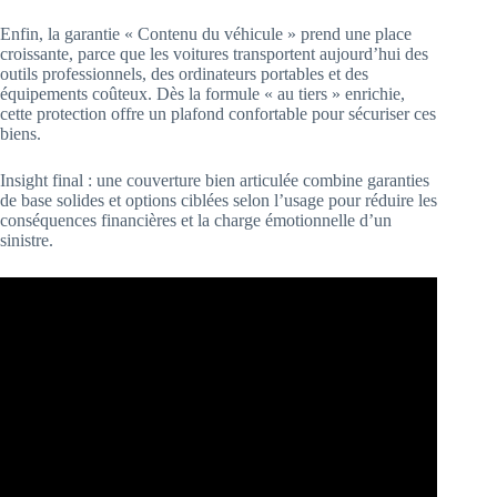
Enfin, la garantie « Contenu du véhicule » prend une place
croissante, parce que les voitures transportent aujourd’hui des
outils professionnels, des ordinateurs portables et des
équipements coûteux. Dès la formule « au tiers » enrichie,
cette protection offre un plafond confortable pour sécuriser ces
biens.
Insight final : une couverture bien articulée combine garanties
de base solides et options ciblées selon l’usage pour réduire les
conséquences financières et la charge émotionnelle d’un
sinistre.