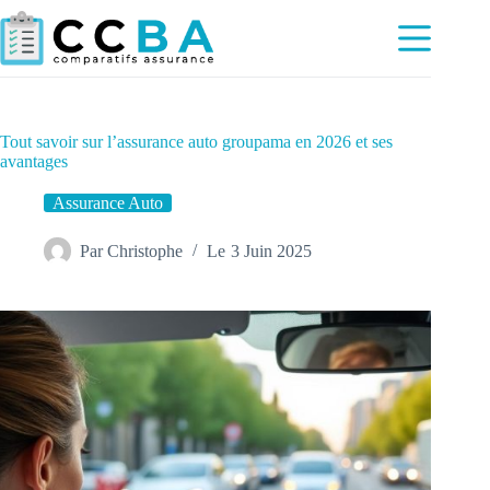
Passer
au
contenu
Tout savoir sur l’assurance auto groupama en 2026 et ses
avantages
Assurance Auto
Par
Christophe
Le
3 Juin 2025