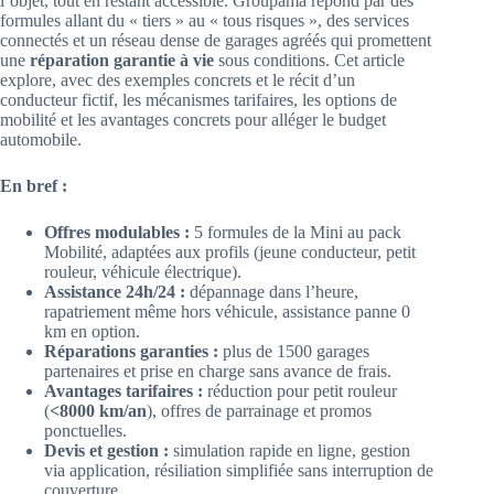
l’objet, tout en restant accessible. Groupama répond par des
formules allant du « tiers » au « tous risques », des services
connectés et un réseau dense de garages agréés qui promettent
une
réparation garantie à vie
sous conditions. Cet article
explore, avec des exemples concrets et le récit d’un
conducteur fictif, les mécanismes tarifaires, les options de
mobilité et les avantages concrets pour alléger le budget
automobile.
En bref :
Offres modulables :
5 formules de la Mini au pack
Mobilité, adaptées aux profils (jeune conducteur, petit
rouleur, véhicule électrique).
Assistance 24h/24 :
dépannage dans l’heure,
rapatriement même hors véhicule, assistance panne 0
km en option.
Réparations garanties :
plus de 1500 garages
partenaires et prise en charge sans avance de frais.
Avantages tarifaires :
réduction pour petit rouleur
(
<8000 km/an
), offres de parrainage et promos
ponctuelles.
Devis et gestion :
simulation rapide en ligne, gestion
via application, résiliation simplifiée sans interruption de
couverture.