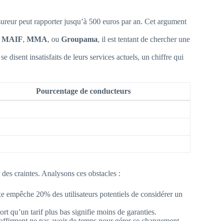
ureur peut rapporter jusqu’à 500 euros par an. Cet argument
e
MAIF
,
MMA
, ou
Groupama
, il est tentant de chercher une
e disent insatisfaits de leurs services actuels, un chiffre qui
Pourcentage de conducteurs
des craintes. Analysons ces obstacles :
e empêche 20% des utilisateurs potentiels de considérer un
rt qu’un tarif plus bas signifie moins de garanties.
affirment ne pas avoir de temps pour gérer ce changement.