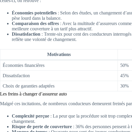
celles-ci, on retrouve :
Économies potentielles
: Selon des études, un changement d’ass
pèse lourd dans la balance.
Comparaison des offres
: Avec la multitude d’assureurs comm
meilleure couverture à un tarif plus attractif.
Dissatisfaction
: Trente-six pour cent des conducteurs interrogés s
reflète une volonté de changement.
Motivations
Économies financières
50%
Dissatisfaction
45%
Choix de garanties adaptées
30%
Les freins à changer d’assureur auto
Malgré ces incitations, de nombreux conducteurs demeurent freinés par 
Complexité perçue
: La peur que la procédure soit trop complex
changement.
Risque de perte de couverture
: 36% des personnes pensent à to
Manque de temps
: Quarante pour cent des jeunes conducteurs 