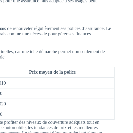
es pour une assurance plus adaptée à ses usages peut
amais de renouveler régulièrement ses polices d’assurance. Le
ais comme une nécessité pour gérer ses finances
 actuelles, car une telle démarche permet non seulement de
le.
Prix moyen de la police
010
0
020
0
se profiter des niveaux de couverture adéquats tout en
ce automobile, les tendances de prix et les meilleures
s ressources. Le changement d’assureur devient alors un