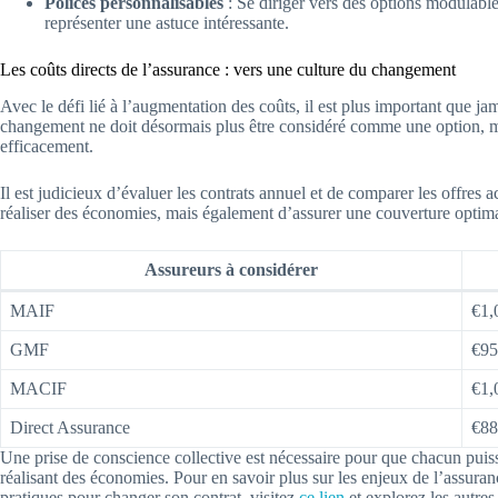
Polices personnalisables
: Se diriger vers des options modulabl
représenter une astuce intéressante.
Les coûts directs de l’assurance : vers une culture du changement
Avec le défi lié à l’augmentation des coûts, il est plus important que j
changement ne doit désormais plus être considéré comme une option, m
efficacement.
Il est judicieux d’évaluer les contrats annuel et de comparer les offres
réaliser des économies, mais également d’assurer une couverture optima
Assureurs à considérer
MAIF
€1,
GMF
€95
MACIF
€1,
Direct Assurance
€88
Une prise de conscience collective est nécessaire pour que chacun puis
réalisant des économies. Pour en savoir plus sur les enjeux de l’assuran
pratiques pour changer son contrat, visitez
ce lien
et explorez les autre