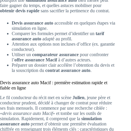
pourquoi une
simulation assurance auto
bien menée peut
faire gagner du temps, et quelles astuces mobiliser pour
obtenir devis rapide
sans sacrifier la pertinence du contrat.
Devis assurance auto
accessible en quelques étapes via
simulation en ligne.
Comparer les formules permet d’identifier un
tarif
assurance auto
adapté au profil.
Attention aux options non incluses d’office (ex. garantie
conducteur).
Utiliser un
comparateur assurance
pour confronter
l’
offre assurance Macif
à d’autres acteurs.
Préparer un dossier clair accélère l’obtention du devis et
la souscription du
contrat assurance auto
.
Devis assurance auto Macif : première estimation rapide et
fiable en ligne
Le fil conducteur du récit met en scène
Julien
, jeune père et
conducteur prudent, décidé à changer de contrat pour réduire
ses frais mensuels. Il commence par une recherche ciblée :
«
devis assurance auto Macif
» et tombe sur les outils de
simulation. Rapidement, il comprend que la
simulation
assurance auto
permet d’obtenir une première évaluation
chiffrée en renseignant trois éléments clés : caractéristiques du