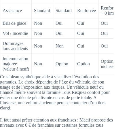
Renforcée
Assistance
Standard
Standard
Renforcée
+ 0 km
Bris de glace
Non
Oui
Oui
Oui
Vol / Incendie
Non
Oui
Oui
Oui
Dommages
Non
Non
Oui
Oui
tous accidents
Indemnisation
Option
majorée
Non
Option
Option
incluse
(valeur à neuf)
Ce tableau synthétique aide à visualiser l’évolution des
garanties. Le choix dépendra de l’âge du véhicule, de son
usage et de l’exposition aux risques. Un véhicule neuf ou
financé mérite souvent la formule Tous Risques confort pour
éviter une décote pénalisante en cas de perte totale. À
l’inverse, une voiture ancienne peut se contenter d’un tiers
élargi.
Il faut aussi prêter attention aux franchises : Macif propose des
niveaux avec 0 € de franchise sur certaines formules tous