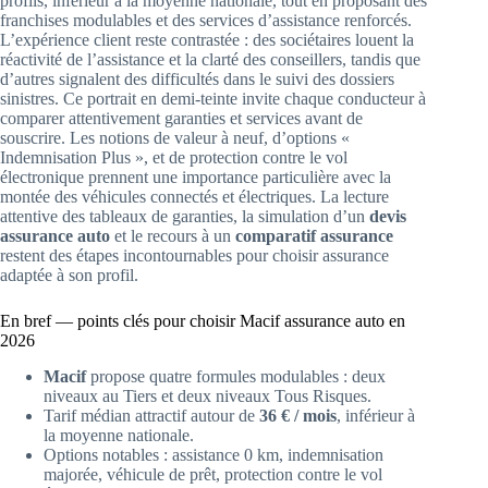
profils, inférieur à la moyenne nationale, tout en proposant des
franchises modulables et des services d’assistance renforcés.
L’expérience client reste contrastée : des sociétaires louent la
réactivité de l’assistance et la clarté des conseillers, tandis que
d’autres signalent des difficultés dans le suivi des dossiers
sinistres. Ce portrait en demi-teinte invite chaque conducteur à
comparer attentivement garanties et services avant de
souscrire. Les notions de valeur à neuf, d’options «
Indemnisation Plus », et de protection contre le vol
électronique prennent une importance particulière avec la
montée des véhicules connectés et électriques. La lecture
attentive des tableaux de garanties, la simulation d’un
devis
assurance auto
et le recours à un
comparatif assurance
restent des étapes incontournables pour choisir assurance
adaptée à son profil.
En bref — points clés pour choisir Macif assurance auto en
2026
Macif
propose quatre formules modulables : deux
niveaux au Tiers et deux niveaux Tous Risques.
Tarif médian attractif autour de
36 € / mois
, inférieur à
la moyenne nationale.
Options notables : assistance 0 km, indemnisation
majorée, véhicule de prêt, protection contre le vol