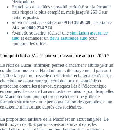
électronique.
Franchises ajustables : possibilité de 0 € sur la formule
tous risques la plus complète, mais jusqu’à 250 € sur
certains postes.
Service client accessible au
09 69 39 49 49
; assistance
24/7 au
0800 774 774
.
Avant de souscrire, réaliser une
simulation assurance
auto
et demander un
devis assurance auto
pour
comparer les offres.
Pourquoi choisir Macif pour votre assurance auto en 2026 ?
Le récit de Lucas, infirmier, permet d’incarner l’arbitrage d’un
conducteur moderne. Habitant une ville moyenne, il parcourt
15 000 km par an, possède un véhicule rechargeable récent, et
cherche une couverture qui combine prix raisonnable et
protection contre les nouveaux risques liés à l’électronique
embarquée. Le cas de Lucas illustre les raisons pour lesquelles
la
Macif
demeure une option considérée : une grille de
formules structurées, une personnalisation des garanties, et un
engagement historique auprès des sociétaires.
La proposition tarifaire de la Macif est un atout tangible. Le
tarif moyen de 36 € par mois ressort souvent dans les
simulations, plaçant l’assureur en dessous de la moyenne