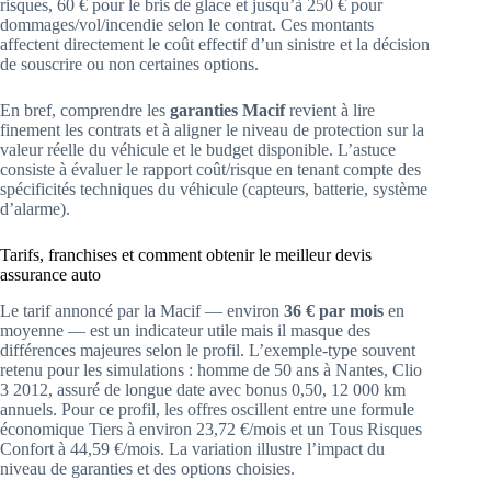
risques, 60 € pour le bris de glace et jusqu’à 250 € pour
dommages/vol/incendie selon le contrat. Ces montants
affectent directement le coût effectif d’un sinistre et la décision
de souscrire ou non certaines options.
En bref, comprendre les
garanties Macif
revient à lire
finement les contrats et à aligner le niveau de protection sur la
valeur réelle du véhicule et le budget disponible. L’astuce
consiste à évaluer le rapport coût/risque en tenant compte des
spécificités techniques du véhicule (capteurs, batterie, système
d’alarme).
Tarifs, franchises et comment obtenir le meilleur devis
assurance auto
Le tarif annoncé par la Macif — environ
36 € par mois
en
moyenne — est un indicateur utile mais il masque des
différences majeures selon le profil. L’exemple-type souvent
retenu pour les simulations : homme de 50 ans à Nantes, Clio
3 2012, assuré de longue date avec bonus 0,50, 12 000 km
annuels. Pour ce profil, les offres oscillent entre une formule
économique Tiers à environ 23,72 €/mois et un Tous Risques
Confort à 44,59 €/mois. La variation illustre l’impact du
niveau de garanties et des options choisies.