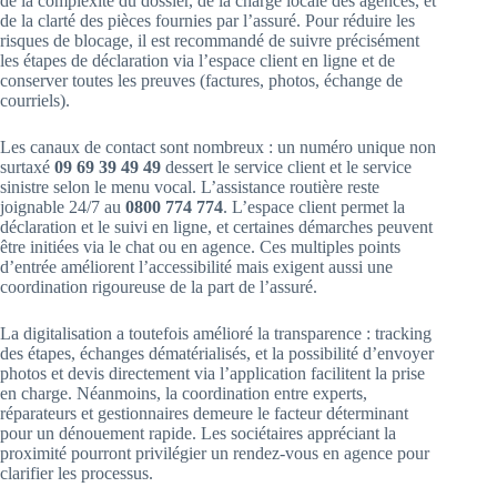
de la complexité du dossier, de la charge locale des agences, et
de la clarté des pièces fournies par l’assuré. Pour réduire les
risques de blocage, il est recommandé de suivre précisément
les étapes de déclaration via l’espace client en ligne et de
conserver toutes les preuves (factures, photos, échange de
courriels).
Les canaux de contact sont nombreux : un numéro unique non
surtaxé
09 69 39 49 49
dessert le service client et le service
sinistre selon le menu vocal. L’assistance routière reste
joignable 24/7 au
0800 774 774
. L’espace client permet la
déclaration et le suivi en ligne, et certaines démarches peuvent
être initiées via le chat ou en agence. Ces multiples points
d’entrée améliorent l’accessibilité mais exigent aussi une
coordination rigoureuse de la part de l’assuré.
La digitalisation a toutefois amélioré la transparence : tracking
des étapes, échanges dématérialisés, et la possibilité d’envoyer
photos et devis directement via l’application facilitent la prise
en charge. Néanmoins, la coordination entre experts,
réparateurs et gestionnaires demeure le facteur déterminant
pour un dénouement rapide. Les sociétaires appréciant la
proximité pourront privilégier un rendez-vous en agence pour
clarifier les processus.