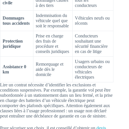
dommages causés
tous les
civile
à des tiers
conducteurs
Indemnisation du
Dommages
Véhicules neufs ou
véhicule quel que
tous accidents
récents
soit le responsable
Prise en charge
Conducteurs
Protection
des frais de
souhaitant une
juridique
procédure et
sécurité financière
conseils juridiques
en cas de litige
Usagers urbains ou
Remorquage et
Assistance 0
conducteurs de
aide dès le
km
véhicules
domicile
électriques
Lire un contrat nécessite d’identifier les exclusions et
conditions suspensives. Par exemple, la garantie vol peut être
subordonnée à un stationnement dans un lieu fermé, et la prise
en charge des batteries d’un véhicule électrique peut
comporter des plafonds spécifiques. Attention également aux
clauses liées à l’usage professionnel : un usage non déclaré
peut entraîner une déchéance de garantie en cas de sinistre.
Pour sécuriser son choix, il est conseillé d’obtenir un
devis