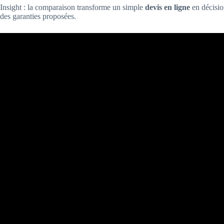
Insight : la comparaison transforme un simple
devis en ligne
en décision
des garanties proposées.