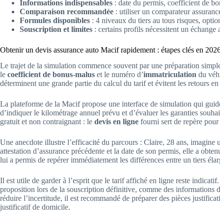
Informations indispensables
: date du permis, coefficient de b
Comparaison recommandée
: utiliser un comparateur assurance
Formules disponibles
: 4 niveaux du tiers au tous risques, opti
Souscription et limites
: certains profils nécessitent un échange 
Obtenir un devis assurance auto Macif rapidement : étapes clés en 202
Le trajet de la simulation commence souvent par une préparation simpl
le
coefficient de bonus-malus
et le numéro d’
immatriculation
du véhi
déterminent une grande partie du calcul du tarif et évitent les retours en
La plateforme de la Macif propose une interface de simulation qui guide 
d’indiquer le kilométrage annuel prévu et d’évaluer les garanties souhai
gratuit et non contraignant : le
devis en ligne
fourni sert de repère pour 
Une anecdote illustre l’efficacité du parcours : Claire, 28 ans, imagin
attestation d’assurance précédente et la date de son permis, elle a obte
lui a permis de repérer immédiatement les différences entre un tiers élarg
Il est utile de garder à l’esprit que le tarif affiché en ligne reste indic
proposition lors de la souscription définitive, comme des informations d
réduire l’incertitude, il est recommandé de préparer des pièces justificat
justificatif de domicile.