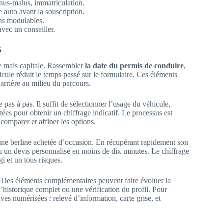
onus-malus, immatriculation.
 auto avant la souscription.
ons modulables.
avec un conseiller.
6
e mais capitale. Rassembler
la date du permis de conduire
,
cule réduit le temps passé sur le formulaire. Ces éléments
 arrière au milieu du parcours.
pas à pas. Il suffit de sélectionner l’usage du véhicule,
tées pour obtenir un chiffrage indicatif. Le processus est
comparer et affiner les options.
e une berline achetée d’occasion. En récupérant rapidement son
nu un devis personnalisé en moins de dix minutes. Le chiffrage
i et un tous risques.
atif. Des éléments complémentaires peuvent faire évoluer la
’historique complet ou une vérification du profil. Pour
ives numérisées : relevé d’information, carte grise, et