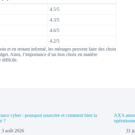
4.5/5
4.3/5
4.6/5
4.2/5
oin et en restant informé, les ménages peuvent faire des choix
udget. Ainsi, l’importance d’un bon choix en matière
difficile.
ance cyber : pourquoi souscrire et comment bien la
AXA annonc
ir ?
opérationn
3 août 2026
31 j