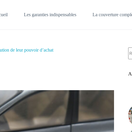
ueil
Les garanties indispensables
La couverture complè
A
ution de leur pouvoir d’achat
ré
A