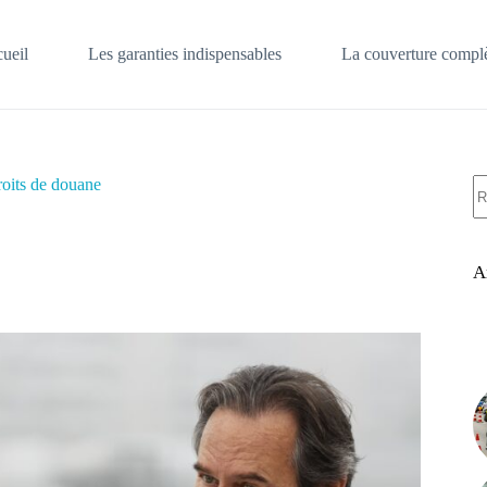
ueil
Les garanties indispensables
La couverture complè
A
roits de douane
ré
A