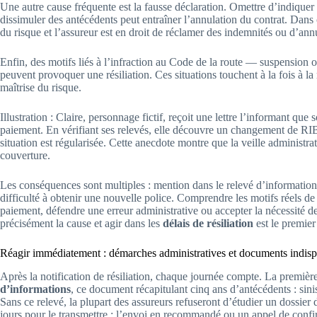
Une autre cause fréquente est la fausse déclaration. Omettre d’indiquer
dissimuler des antécédents peut entraîner l’annulation du contrat. Dans 
du risque et l’assureur est en droit de réclamer des indemnités ou d’ann
Enfin, des motifs liés à l’infraction au Code de la route — suspension 
peuvent provoquer une résiliation. Ces situations touchent à la fois à la re
maîtrise du risque.
Illustration : Claire, personnage fictif, reçoit une lettre l’informant que
paiement. En vérifiant ses relevés, elle découvre un changement de RIB n
situation est régularisée. Cette anecdote montre que la veille administrat
couverture.
Les conséquences sont multiples : mention dans le relevé d’informatio
difficulté à obtenir une nouvelle police. Comprendre les motifs réels de l
paiement, défendre une erreur administrative ou accepter la nécessité de 
précisément la cause et agir dans les
délais de résiliation
est le premier
Réagir immédiatement : démarches administratives et documents indisp
Après la notification de résiliation, chaque journée compte. La premiè
d’informations
, ce document récapitulant cinq ans d’antécédents : sinis
Sans ce relevé, la plupart des assureurs refuseront d’étudier un dossier
jours pour le transmettre ; l’envoi en recommandé ou un appel de confi