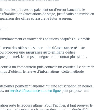
ésiliation, les preuves de paiement ou d’erreur bancaire, le
réhabilitation (attestations de stage, justificatifs de remise en
paraison des offres et rassure le futur assureur.
ent :
imultanément et trouver des solutions adaptées aux profils
idement des offres et estimer un
tarif assurance
réaliste.
e ou proposer une
assurance auto en ligne
dédiée.
que ponctuel, le temps de négocier un contrat plus stable.
court à un comparateur puis contacte un courtier. Le courtier
temps d’obtenir le relevé d’informations. Cette méthode
 plateformes permettent aujourd’hui une souscription en heures,
des, un
service d’assurance auto en ligne
peut proposer une
tion reste le recours ultime. Pour l’activer, il faut prouver le
d’accepter la prise en charge au tiers pour une durée définie.