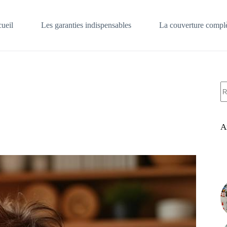
ueil
Les garanties indispensables
La couverture complè
A
ré
A