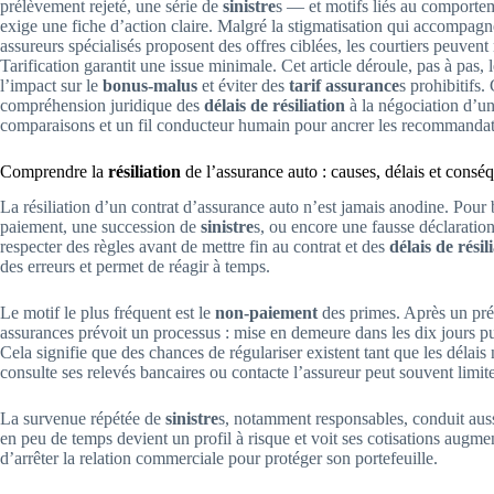
prélèvement rejeté, une série de
sinistre
s — et motifs liés au comportem
exige une fiche d’action claire. Malgré la stigmatisation qui accompagne 
assureurs spécialisés proposent des offres ciblées, les courtiers peuven
Tarification garantit une issue minimale. Cet article déroule, pas à pas, 
l’impact sur le
bonus-malus
et éviter des
tarif assurance
s prohibitifs
compréhension juridique des
délais de résiliation
à la négociation d’un
comparaisons et un fil conducteur humain pour ancrer les recommandati
Comprendre la
résiliation
de l’assurance auto : causes, délais et consé
La résiliation d’un contrat d’assurance auto n’est jamais anodine. Pour 
paiement, une succession de
sinistre
s, ou encore une fausse déclaration
respecter des règles avant de mettre fin au contrat et des
délais de résil
des erreurs et permet de réagir à temps.
Le motif le plus fréquent est le
non-paiement
des primes. Après un prél
assurances prévoit un processus : mise en demeure dans les dix jours pui
Cela signifie que des chances de régulariser existent tant que les délai
consulte ses relevés bancaires ou contacte l’assureur peut souvent limite
La survenue répétée de
sinistre
s, notamment responsables, conduit auss
en peu de temps devient un profil à risque et voit ses cotisations augme
d’arrêter la relation commerciale pour protéger son portefeuille.