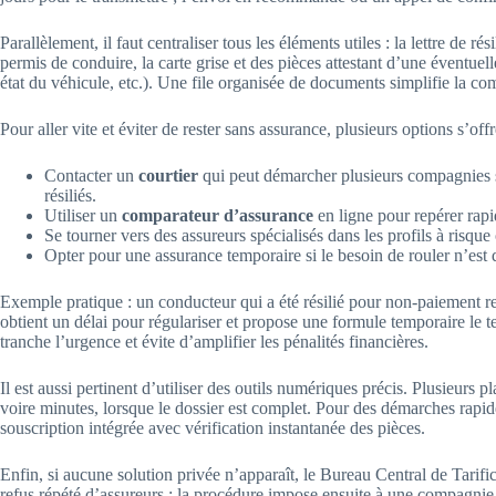
Parallèlement, il faut centraliser tous les éléments utiles : la lettre de r
permis de conduire, la carte grise et des pièces attestant d’une éventuelle 
état du véhicule, etc.). Une file organisée de documents simplifie la com
Pour aller vite et éviter de rester sans assurance, plusieurs options s’offr
Contacter un
courtier
qui peut démarcher plusieurs compagnies s
résiliés.
Utiliser un
comparateur d’assurance
en ligne pour repérer rap
Se tourner vers des assureurs spécialisés dans les profils à risqu
Opter pour une assurance temporaire si le besoin de rouler n’est 
Exemple pratique : un conducteur qui a été résilié pour non-paiement re
obtient un délai pour régulariser et propose une formule temporaire le 
tranche l’urgence et évite d’amplifier les pénalités financières.
Il est aussi pertinent d’utiliser des outils numériques précis. Plusieurs
voire minutes, lorsque le dossier est complet. Pour des démarches rapi
souscription intégrée avec vérification instantanée des pièces.
Enfin, si aucune solution privée n’apparaît, le Bureau Central de Tarifica
refus répété d’assureurs : la procédure impose ensuite à une compagnie 