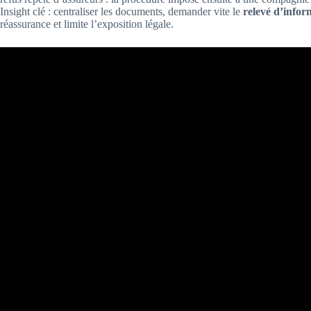
Insight clé : centraliser les documents, demander vite le
relevé d’infor
réassurance et limite l’exposition légale.