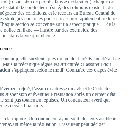
ent (suspension de permis, fausse déclaration), chaque cas
le statut de conducteur résilié, des solutions existent : des
t négocier des conditions, et le recours au Bureau Central de
les stratégies concrètes pour se réassurer rapidement, réduire
. Chaque section se concentre sur un aspect pratique — de la
e police en ligne — illustré par des exemples, des
ons dans la vie quotidienne.
quences
beaucoup, elle survient après un incident précis : un défaut de
. Mais la mécanique légale est structurée : l’assureur doit
iation
s’appliquent selon le motif. Connaître ces étapes évite
èvement rejeté, l’assureur adresse un avis et le Code des
s suspension et éventuelle résiliation après un dernier délai.
s ne sont pas totalement épuisés. Un conducteur averti qui
r les dégâts financiers.
i à la rupture. Un conducteur ayant subi plusieurs accidents
nter avant même la résiliation. L’assureur peut décider