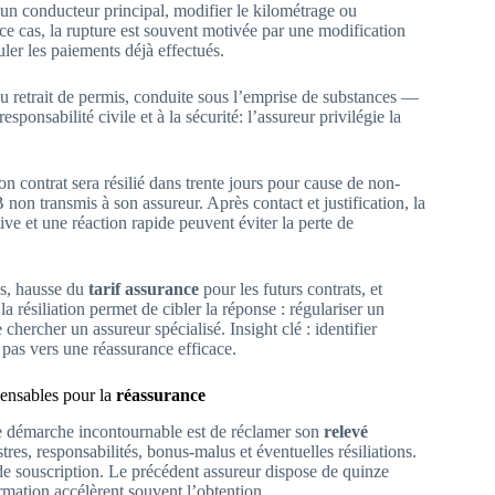
 un conducteur principal, modifier le kilométrage ou
ce cas, la rupture est souvent motivée par une modification
uler les paiements déjà effectués.
ou retrait de permis, conduite sous l’emprise de substances —
sponsabilité civile et à la sécurité: l’assureur privilégie la
 son contrat sera résilié dans trente jours pour cause de non-
on transmis à son assureur. Après contact et justification, la
ive et une réaction rapide peuvent éviter la perte de
ns, hausse du
tarif assurance
pour les futurs contrats, et
a résiliation permet de cibler la réponse : régulariser un
chercher un assureur spécialisé. Insight clé : identifier
 pas vers une réassurance efficace.
ensables pour la
réassurance
re démarche incontournable est de réclamer son
relevé
tres, responsabilités, bonus-malus et éventuelles résiliations.
 de souscription. Le précédent assureur dispose de quinze
rmation accélèrent souvent l’obtention.