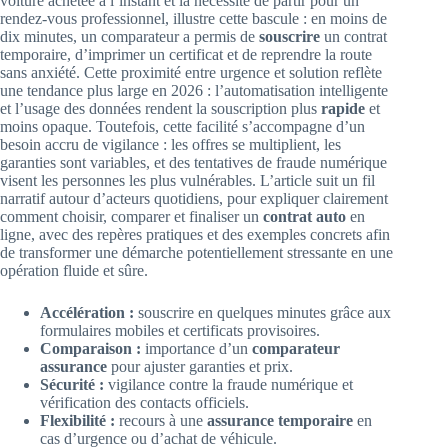
voiture achetée à l’instant et la nécessité de partir pour un
rendez-vous professionnel, illustre cette bascule : en moins de
dix minutes, un comparateur a permis de
souscrire
un contrat
temporaire, d’imprimer un certificat et de reprendre la route
sans anxiété. Cette proximité entre urgence et solution reflète
une tendance plus large en 2026 : l’automatisation intelligente
et l’usage des données rendent la souscription plus
rapide
et
moins opaque. Toutefois, cette facilité s’accompagne d’un
besoin accru de vigilance : les offres se multiplient, les
garanties sont variables, et des tentatives de fraude numérique
visent les personnes les plus vulnérables. L’article suit un fil
narratif autour d’acteurs quotidiens, pour expliquer clairement
comment choisir, comparer et finaliser un
contrat auto
en
ligne, avec des repères pratiques et des exemples concrets afin
de transformer une démarche potentiellement stressante en une
opération fluide et sûre.
Accélération :
souscrire en quelques minutes grâce aux
formulaires mobiles et certificats provisoires.
Comparaison :
importance d’un
comparateur
assurance
pour ajuster garanties et prix.
Sécurité :
vigilance contre la fraude numérique et
vérification des contacts officiels.
Flexibilité :
recours à une
assurance temporaire
en
cas d’urgence ou d’achat de véhicule.