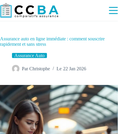
Passer
au
contenu
Assurance auto en ligne immédiate : comment souscrire
rapidement et sans stress
Assurance Auto
Par
Christophe
Le
22 Jan 2026