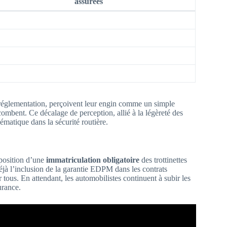
assurées
 la réglementation, perçoivent leur engin comme un simple
ncombent. Ce décalage de perception, allié à la légèreté des
ématique dans la sécurité routière.
mposition d’une
immatriculation obligatoire
des trottinettes
éjà l’inclusion de la garantie EDPM dans les contrats
 tous. En attendant, les automobilistes continuent à subir les
urance.