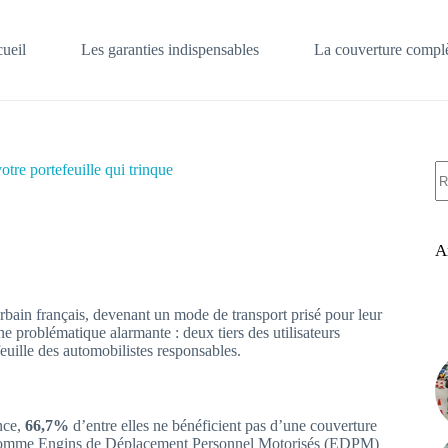
ueil
Les garanties indispensables
La couverture complè
A
otre portefeuille qui trinque
ré
A
urbain français, devenant un mode de transport prisé pour leur
 une problématique alarmante : deux tiers des utilisateurs
feuille des automobilistes responsables.
ance,
66,7%
d’entre elles ne bénéficient pas d’une couverture
tion comme Engins de Déplacement Personnel Motorisés (EDPM)