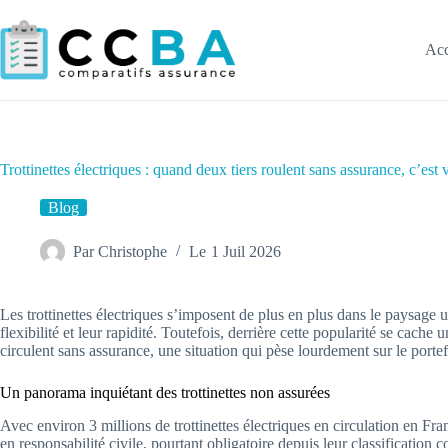
Passer
au
contenu
Acc
Trottinettes électriques : quand deux tiers roulent sans assurance, c’est v
Blog
Par
Christophe
Le
1 Juil 2026
Les trottinettes électriques s’imposent de plus en plus dans le paysage 
flexibilité et leur rapidité. Toutefois, derrière cette popularité se cache
circulent sans assurance, une situation qui pèse lourdement sur le porte
Un panorama inquiétant des trottinettes non assurées
Avec environ 3 millions de trottinettes électriques en circulation en Fr
en responsabilité civile, pourtant obligatoire depuis leur classifica