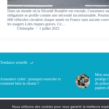
Dans un monde où la Sécurité Routière est cruciale, l’assurance a
obligatoire se profile comme une nécessité incontournable. Pourtan
000 véhicules circulent chaque année en France sans aucune couv
les usagers à des risques graves. Ce…
Christophe
1 juillet 2025
Tendance actuelle
Mon assu
Assurance cyber : pourquoi souscrire et
protège t
comment bien la choisir ?
de police
papiers d
Nous utilisons des cookies pour vous garantir la meilleure expé