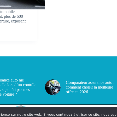
utomobile
t, plus de 600
erture, exposant
rance auto me
Comparateur assurance auto :
’elle lors d’un contrôle
comment choisir la meilleure
, si je n’ai pas mes
offre en 2026
e voiture ?
rience sur notre site web. Si vous continuez à utiliser ce site, nous su