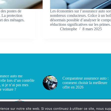
 des postes de
Les économies sur l’assurance auto so
. La protection
nombreux conducteurs. Grâce à un boîtie
get des ménages.
désormais possible d’analyser le compo
réductions significatives sur les prime
Christophe
8 mars 2025
rance auto me
Comparateur assurance auto :
’elle lors d’un contrôle
comment choisir la meilleure
, si je n’ai pas mes
offre en 2026
e voiture ?
rience sur notre site web. Si vous continuez à utiliser ce site, nous su