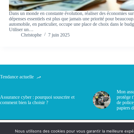
Dans un monde en constante évolution, réaliser des économies sur
dépenses essentiels est plus que jamais une priorité pour beaucoup
automobile, en particulier, occupe une place de choix dans le bud
Utiliser un…
Christophe
7 juin 2025
Tendance actuelle
Mon assu
Assurance cyber : pourquoi souscrire et
protège t
comment bien la choisir ?
de police
papiers d
Nous utilisons des cookies pour vous garantir la meilleure expé