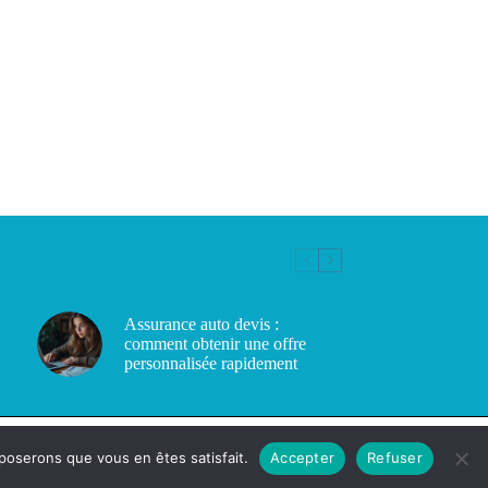
Assurance auto devis :
comment obtenir une offre
personnalisée rapidement
pposerons que vous en êtes satisfait.
Accepter
Refuser
Copyright © 2026 - cc-ba.com