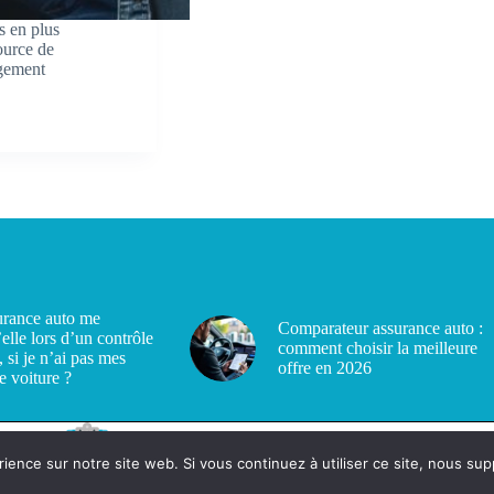
s en plus
ource de
ngement
rance auto me
Comparateur assurance auto :
’elle lors d’un contrôle
comment choisir la meilleure
, si je n’ai pas mes
offre en 2026
e voiture ?
rience sur notre site web. Si vous continuez à utiliser ce site, nous su