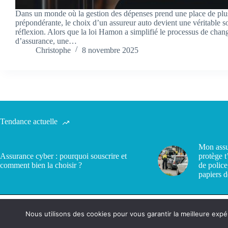
Dans un monde où la gestion des dépenses prend une place de plu
prépondérante, le choix d’un assureur auto devient une véritable s
réflexion. Alors que la loi Hamon a simplifié le processus de cha
d’assurance, une…
Christophe
8 novembre 2025
Tendance actuelle
Mon assu
Assurance cyber : pourquoi souscrire et
protège t
comment bien la choisir ?
de police
papiers d
Nous utilisons des cookies pour vous garantir la meilleure expé
Politique de confidentialité
Contact