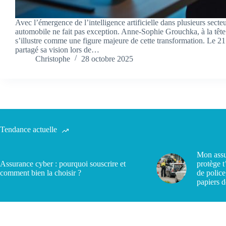
Avec l’émergence de l’intelligence artificielle dans plusieurs secte
automobile ne fait pas exception. Anne-Sophie Grouchka, à la têt
s’illustre comme une figure majeure de cette transformation. Le 21 
partagé sa vision lors de…
Christophe
28 octobre 2025
Tendance actuelle
Mon assu
Assurance cyber : pourquoi souscrire et
protège t
comment bien la choisir ?
de police
papiers d