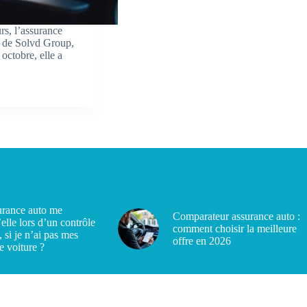
urs, l’assurance
e de Solvd Group,
octobre, elle a
rance auto me
Comparateur assurance auto :
’elle lors d’un contrôle
comment choisir la meilleure
, si je n’ai pas mes
offre en 2026
e voiture ?