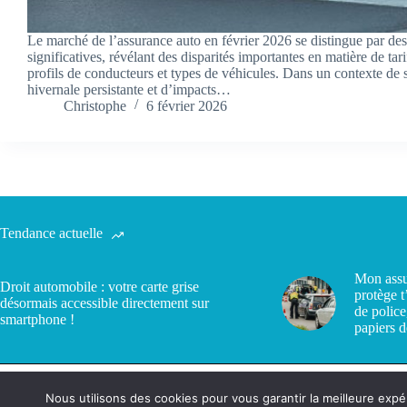
Le marché de l’assurance auto en février 2026 se distingue par des
significatives, révélant des disparités importantes en matière de tari
profils de conducteurs et types de véhicules. Dans un contexte de si
hivernale persistante et d’impacts…
Christophe
6 février 2026
Tendance actuelle
Mon assu
Droit automobile : votre carte grise
protège t
désormais accessible directement sur
de police
smartphone !
papiers d
Nous utilisons des cookies pour vous garantir la meilleure expé