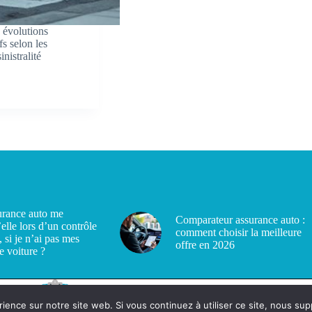
 évolutions
fs selon les
nistralité
rance auto me
Comparateur assurance auto :
’elle lors d’un contrôle
comment choisir la meilleure
, si je n’ai pas mes
offre en 2026
e voiture ?
rience sur notre site web. Si vous continuez à utiliser ce site, nous su