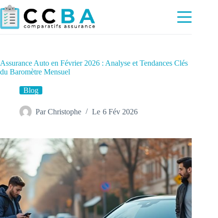
Passer
au
contenu
Assurance Auto en Février 2026 : Analyse et Tendances Clés
du Baromètre Mensuel
Blog
Par
Christophe
Le
6 Fév 2026