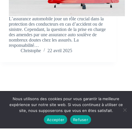
L’assurance automobile joue un rôle crucial dans la
protection des conducteurs en cas d’accident ou de
sinistre. Cependant, la question de la prise en charge
des amendes par une assurance auto soulève de
nombreux doutes chez les assurés. La
responsabilité…
Christophe
22 avril 2025
Nous utilisons des cookies pour vous garantir la meilleure
expérience sur notre site web. Si vous continuez à utiliser ce
Politique de confidentialité
Contact
site, nous supposerons que vous en êtes satisfait.
Accepter
Refuser
Copyright © 2026 - cc-ba.com