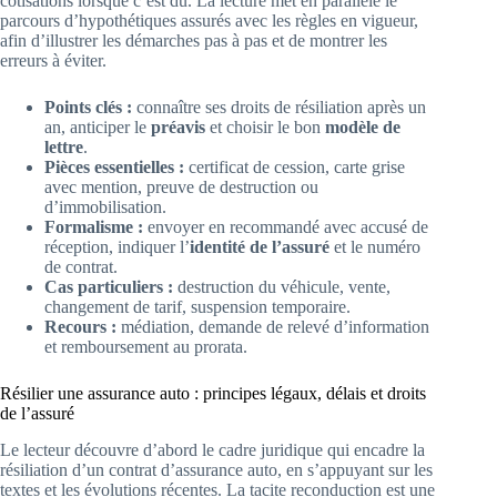
cotisations lorsque c’est dû. La lecture met en parallèle le
parcours d’hypothétiques assurés avec les règles en vigueur,
afin d’illustrer les démarches pas à pas et de montrer les
erreurs à éviter.
Points clés :
connaître ses droits de résiliation après un
an, anticiper le
préavis
et choisir le bon
modèle de
lettre
.
Pièces essentielles :
certificat de cession, carte grise
avec mention, preuve de destruction ou
d’immobilisation.
Formalisme :
envoyer en recommandé avec accusé de
réception, indiquer l’
identité de l’assuré
et le numéro
de contrat.
Cas particuliers :
destruction du véhicule, vente,
changement de tarif, suspension temporaire.
Recours :
médiation, demande de relevé d’information
et remboursement au prorata.
Résilier une assurance auto : principes légaux, délais et droits
de l’assuré
Le lecteur découvre d’abord le cadre juridique qui encadre la
résiliation d’un contrat d’assurance auto, en s’appuyant sur les
textes et les évolutions récentes. La tacite reconduction est une