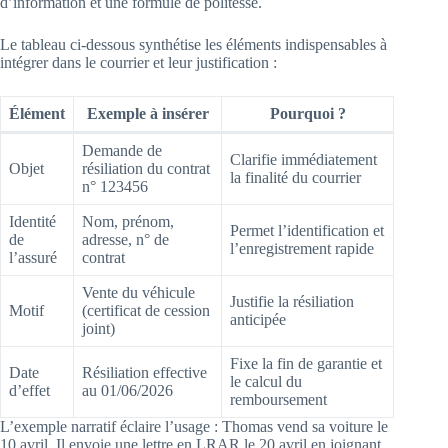
d’information et une formule de politesse.
Le tableau ci-dessous synthétise les éléments indispensables à
intégrer dans le courrier et leur justification :
Élément
Exemple à insérer
Pourquoi ?
Demande de
Clarifie immédiatement
Objet
résiliation du contrat
la finalité du courrier
n° 123456
Identité
Nom, prénom,
Permet l’identification et
de
adresse, n° de
l’enregistrement rapide
l’assuré
contrat
Vente du véhicule
Justifie la résiliation
Motif
(certificat de cession
anticipée
joint)
Fixe la fin de garantie et
Date
Résiliation effective
le calcul du
d’effet
au 01/06/2026
remboursement
L’exemple narratif éclaire l’usage : Thomas vend sa voiture le
10 avril. Il envoie une lettre en LRAR le 20 avril en joignant