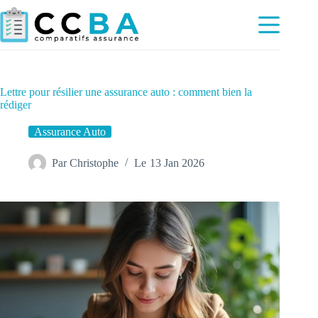
Passer
au
contenu
Lettre pour résilier une assurance auto : comment bien la
rédiger
Assurance Auto
Par
Christophe
Le
13 Jan 2026