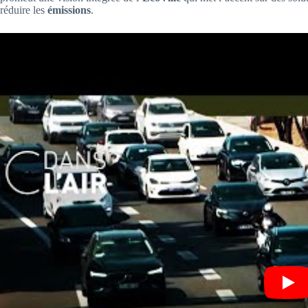
réduire les
émissions
.