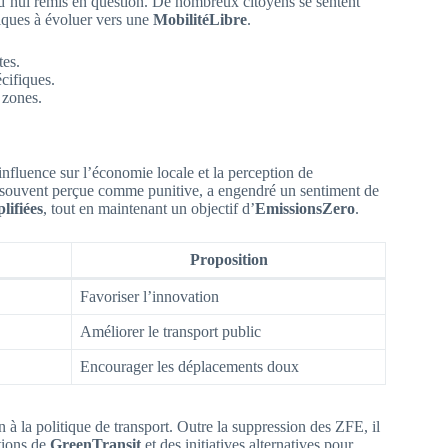
d’hui remis en question. De nombreux citoyens se sentent
itiques à évoluer vers une
MobilitéLibre
.
tes.
cifiques.
 zones.
’influence sur l’économie locale et la perception de
op souvent perçue comme punitive, a engendré un sentiment de
lifiées
, tout en maintenant un objectif d’
EmissionsZero
.
Proposition
Favoriser l’innovation
Améliorer le transport public
Encourager les déplacements doux
 à la politique de transport. Outre la suppression des ZFE, il
tions de
GreenTransit
et des initiatives alternatives pour