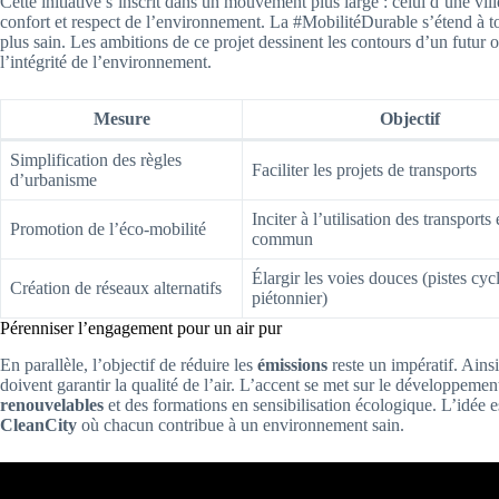
Cette initiative s’inscrit dans un mouvement plus large : celui d’une vill
confort et respect de l’environnement. La #MobilitéDurable s’étend à t
plus sain. Les ambitions de ce projet dessinent les contours d’un futur 
l’intégrité de l’environnement.
Mesure
Objectif
Simplification des règles
Faciliter les projets de transports
d’urbanisme
Inciter à l’utilisation des transports
Promotion de l’éco-mobilité
commun
Élargir les voies douces (pistes cyc
Création de réseaux alternatifs
piétonnier)
Pérenniser l’engagement pour un air pur
En parallèle, l’objectif de réduire les
émissions
reste un impératif. Ains
doivent garantir la qualité de l’air. L’accent se met sur le développemen
renouvelables
et des formations en sensibilisation écologique. L’idée 
CleanCity
où chacun contribue à un environnement sain.