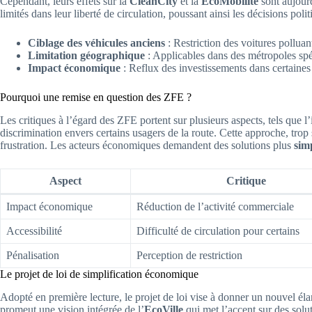
Cependant, leurs effets sur la
CleanCity
et la
EcoMobilité
sont aujour
limités dans leur liberté de circulation, poussant ainsi les décisions pol
Ciblage des véhicules anciens
: Restriction des voitures polluan
Limitation géographique
: Applicables dans des métropoles spé
Impact économique
: Reflux des investissements dans certaines
Pourquoi une remise en question des ZFE ?
Les critiques à l’égard des ZFE portent sur plusieurs aspects, tels que l
discrimination envers certains usagers de la route. Cette approche, tr
frustration. Les acteurs économiques demandent des solutions plus
simp
Aspect
Critique
Impact économique
Réduction de l’activité commerciale
Accessibilité
Difficulté de circulation pour certains
Pénalisation
Perception de restriction
Le projet de loi de simplification économique
Adopté en première lecture, le projet de loi vise à donner un nouvel élan
promeut une vision intégrée de l’
EcoVille
qui met l’accent sur des solu