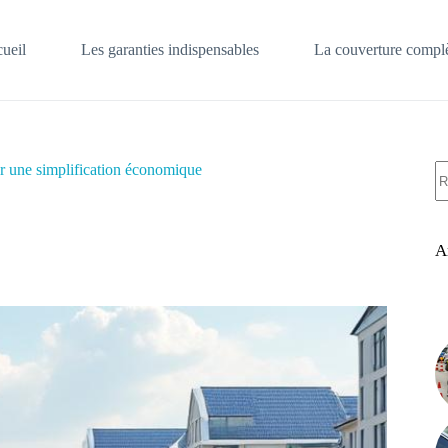
ueil
Les garanties indispensables
La couverture complè
A
ur une simplification économique
ré
A