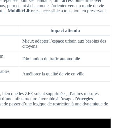
e repensée pour ses habitants, où l’accessibilité rime avec
ous, permettant à chacun de s’orienter vers un mode de vie
où la
MobilitéLibre
est accessible à tous, tout en préservant
Impact attendu
Mieux adapter l’espace urbain aux besoins des
citoyens
 en
Diminution du trafic automobile
lables,
Améliorer la qualité de vie en ville
i, bien que les ZFE soient supprimées, d’autres mesures
t d’une infrastructure favorable à l’usage d’
énergies
est de passer d’une logique de restriction à une dynamique de