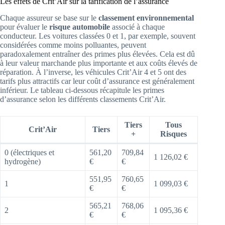
Les effets de Crit’Air sur la tarification de l’assurance
Chaque assureur se base sur le
classement environnemental
pour évaluer le
risque automobile
associé à chaque
conducteur. Les voitures classées 0 et 1, par exemple, souvent
considérées comme moins polluantes, peuvent
paradoxalement entraîner des primes plus élevées. Cela est dû
à leur valeur marchande plus importante et aux coûts élevés de
réparation. À l’inverse, les véhicules Crit’Air 4 et 5 ont des
tarifs plus attractifs car leur coût d’assurance est généralement
inférieur. Le tableau ci-dessous récapitule les primes
d’assurance selon les différents classements Crit’Air.
Tiers
Tous
Crit’Air
Tiers
+
Risques
0 (électriques et
561,20
709,84
1 126,02 €
hydrogène)
€
€
551,95
760,65
1
1 099,03 €
€
€
565,21
768,06
2
1 095,36 €
€
€