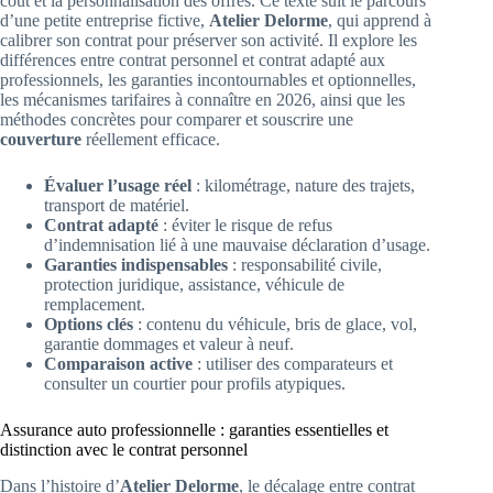
coût et la personnalisation des offres. Ce texte suit le parcours
d’une petite entreprise fictive,
Atelier Delorme
, qui apprend à
calibrer son contrat pour préserver son activité. Il explore les
différences entre contrat personnel et contrat adapté aux
professionnels, les garanties incontournables et optionnelles,
les mécanismes tarifaires à connaître en 2026, ainsi que les
méthodes concrètes pour comparer et souscrire une
couverture
réellement efficace.
Évaluer l’usage réel
: kilométrage, nature des trajets,
transport de matériel.
Contrat adapté
: éviter le risque de refus
d’indemnisation lié à une mauvaise déclaration d’usage.
Garanties indispensables
: responsabilité civile,
protection juridique, assistance, véhicule de
remplacement.
Options clés
: contenu du véhicule, bris de glace, vol,
garantie dommages et valeur à neuf.
Comparaison active
: utiliser des comparateurs et
consulter un courtier pour profils atypiques.
Assurance auto professionnelle : garanties essentielles et
distinction avec le contrat personnel
Dans l’histoire d’
Atelier Delorme
, le décalage entre contrat