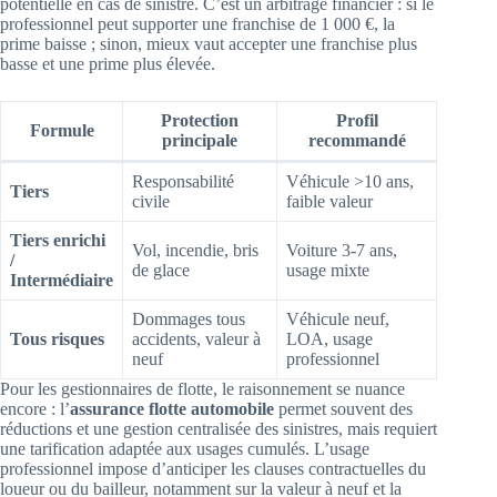
potentielle en cas de sinistre. C’est un arbitrage financier : si le
professionnel peut supporter une franchise de 1 000 €, la
prime baisse ; sinon, mieux vaut accepter une franchise plus
basse et une prime plus élevée.
Protection
Profil
Formule
principale
recommandé
Responsabilité
Véhicule >10 ans,
Tiers
civile
faible valeur
Tiers enrichi
Vol, incendie, bris
Voiture 3-7 ans,
/
de glace
usage mixte
Intermédiaire
Dommages tous
Véhicule neuf,
Tous risques
accidents, valeur à
LOA, usage
neuf
professionnel
Pour les gestionnaires de flotte, le raisonnement se nuance
encore : l’
assurance flotte automobile
permet souvent des
réductions et une gestion centralisée des sinistres, mais requiert
une tarification adaptée aux usages cumulés. L’usage
professionnel impose d’anticiper les clauses contractuelles du
loueur ou du bailleur, notamment sur la valeur à neuf et la