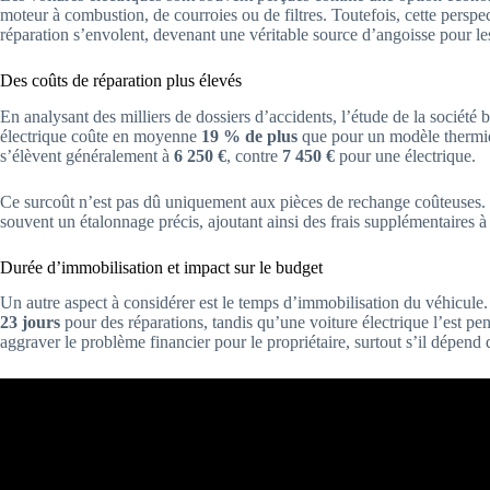
moteur à combustion, de courroies ou de filtres. Toutefois, cette perspec
réparation s’envolent, devenant une véritable source d’angoisse pour le
Des coûts de réparation plus élevés
En analysant des milliers de dossiers d’accidents, l’étude de la sociét
électrique coûte en moyenne
19 % de plus
que pour un modèle thermiq
s’élèvent généralement à
6 250 €
, contre
7 450 €
pour une électrique.
Ce surcoût n’est pas dû uniquement aux pièces de rechange coûteuses. 
souvent un étalonnage précis, ajoutant ainsi des frais supplémentaires à
Durée d’immobilisation et impact sur le budget
Un autre aspect à considérer est le temps d’immobilisation du véhicul
23 jours
pour des réparations, tandis qu’une voiture électrique l’est p
aggraver le problème financier pour le propriétaire, surtout s’il dépen