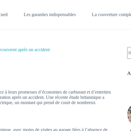
ueil
Les garanties indispensables
La couverture complè
A
découvrent après un accident
ré
A
âce à leurs promesses d’économies de carburant et d’entretien
ration après un accident. Une récente étude britannique a
ectrique, un montant qui prend de court de nombreux
ique, avec moins de visites au garage liées à l’absence de