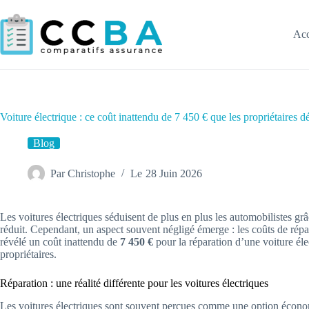
Passer
au
contenu
Acc
Voiture électrique : ce coût inattendu de 7 450 € que les propriétaires 
Blog
Par
Christophe
Le
28 Juin 2026
Les voitures électriques séduisent de plus en plus les automobilistes gr
réduit. Cependant, un aspect souvent négligé émerge : les coûts de répa
révélé un coût inattendu de
7 450 €
pour la réparation d’une voiture él
propriétaires.
Réparation : une réalité différente pour les voitures électriques
Les voitures électriques sont souvent perçues comme une option économ