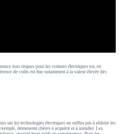
ance tous risques pour les voitures électriques est, en
férence de coûts est due notamment à la valeur élevée des
s sur les technologies électriques ne suffira pas à réduire les
exemple, demeurent chères à acquérir et à installer. Les
dance, ajustant leurs tarifs en conséquence. Pour les