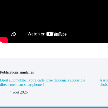
Publications similaires
Droit automobile : votre carte grise désormais accessible
Assur
directement sur smartphone !
chois
4 août 2026