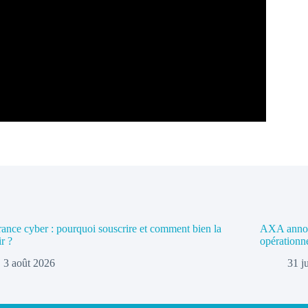
ance cyber : pourquoi souscrire et comment bien la
AXA annonc
ir ?
opérationn
3 août 2026
31 j