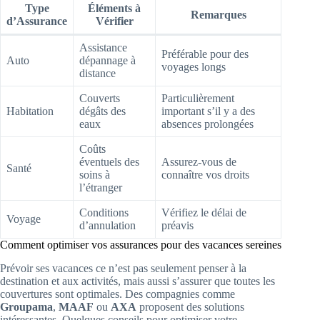
Type
Éléments à
Remarques
d’Assurance
Vérifier
Assistance
Préférable pour des
Auto
dépannage à
voyages longs
distance
Couverts
Particulièrement
Habitation
dégâts des
important s’il y a des
eaux
absences prolongées
Coûts
éventuels des
Assurez-vous de
Santé
soins à
connaître vos droits
l’étranger
Conditions
Vérifiez le délai de
Voyage
d’annulation
préavis
Comment optimiser vos assurances pour des vacances sereines
Prévoir ses vacances ce n’est pas seulement penser à la
destination et aux activités, mais aussi s’assurer que toutes les
couvertures sont optimales. Des compagnies comme
Groupama
,
MAAF
ou
AXA
proposent des solutions
intéressantes. Quelques conseils pour optimiser votre