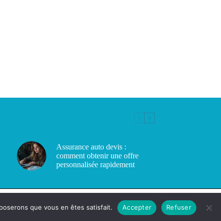
Assurance auto devis :
comment obtenir une offre
personnalisée rapidement
pposerons que vous en êtes satisfait.
Accepter
Refuser
Copyright © 2026 - cc-ba.com