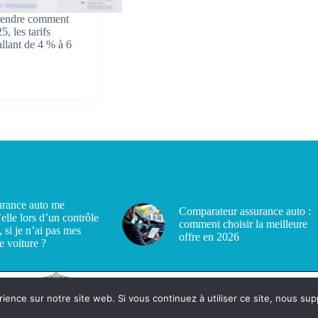
prendre comment
, les tarifs
llant de 4 % à 6
rance auto me
Comparateur assurance auto :
’elle lors d’un contrôle
comment choisir la meilleure
, si je n’ai pas mes
offre en 2026
e voiture ?
rience sur notre site web. Si vous continuez à utiliser ce site, nous su