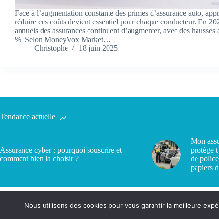
Face à l’augmentation constante des primes d’assurance auto, ap
réduire ces coûts devient essentiel pour chaque conducteur. En 2025
annuels des assurances continuent d’augmenter, avec des hausses a
%. Selon MoneyVox Market…
Christophe
18 juin 2025
Tendance actuelle
Mon assu
Assurance cyber : pourquoi souscrire et
protège t
comment bien la choisir ?
de police
papiers d
Nous utilisons des cookies pour vous garantir la meilleure expé
Politique de confidentialité
Contact