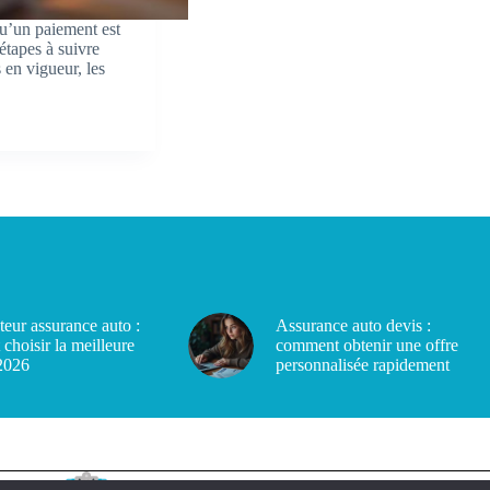
u’un paiement est
étapes à suivre
 en vigueur, les
eur assurance auto :
Assurance auto devis :
choisir la meilleure
comment obtenir une offre
 2026
personnalisée rapidement