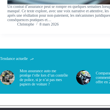
Un contrat d’assurance peut se rompre en quelques semaines lorsq
manqué. Ce texte explore, avec une voix narrative et attentive, les 
après une résiliation pour non-paiement, les mécanismes juridiques
conséquences pratiques et…
Christophe
8 mars 2026
Tendance actuelle
Mon assurance auto me
Comparat
protège t’elle lors d’un contrôle
comment 
de police, si je n’ai pas mes
offre en
papiers de voiture ?