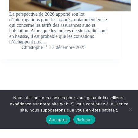
La perspective de 2026 apporte son lot
d’interrogations pour les assurés, notamment en ce
qui concerne les tarifs des assurances auto et
habitation. Alors que les indices de sinistralité sont
en hausse, il est probable que les cotisations
n’échappent pas…
Christophe
13 décembre 2025
Nous utilisons des cookies pour vous garantir la meilleure
expérience sur notre site web. Si vous continuez à utiliser ce
Politique de confidentialité
Contact
site, nous supposerons que vous en êtes satisfait.
Accepter
Refuser
Copyright © 2026 - cc-ba.com
Optimized by Seraphinite Accelerator