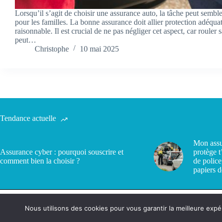
Lorsqu’il s’agit de choisir une assurance auto, la tâche peut semble
pour les familles. La bonne assurance doit allier protection adéquat
raisonnable. Il est crucial de ne pas négliger cet aspect, car rouler
peut…
Christophe
10 mai 2025
Tendance actuelle
Mon assu
Assurance cyber : pourquoi souscrire et
protège t
comment bien la choisir ?
de police
papiers d
Nous utilisons des cookies pour vous garantir la meilleure expé
Politique de confidentialité
Contact