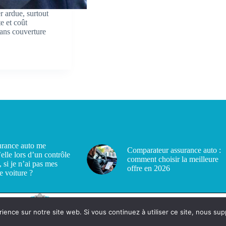
r ardue, surtout
e et coût
 sans couverture
rance auto me
Comparateur assurance auto :
’elle lors d’un contrôle
comment choisir la meilleure
, si je n’ai pas mes
offre en 2026
e voiture ?
rience sur notre site web. Si vous continuez à utiliser ce site, nous su