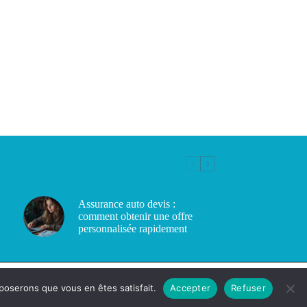
Assurance auto devis :
comment obtenir une offre
personnalisée rapidement
pposerons que vous en êtes satisfait.
Accepter
Refuser
Copyright © 2026 - cc-ba.com