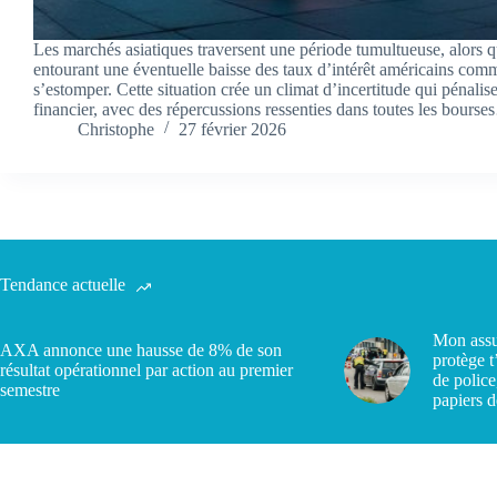
Les marchés asiatiques traversent une période tumultueuse, alors 
entourant une éventuelle baisse des taux d’intérêt américains com
s’estomper. Cette situation crée un climat d’incertitude qui pénalise
financier, avec des répercussions ressenties dans toutes les bours
Christophe
27 février 2026
Tendance actuelle
Mon assu
AXA annonce une hausse de 8% de son
protège t
résultat opérationnel par action au premier
de police
semestre
papiers d