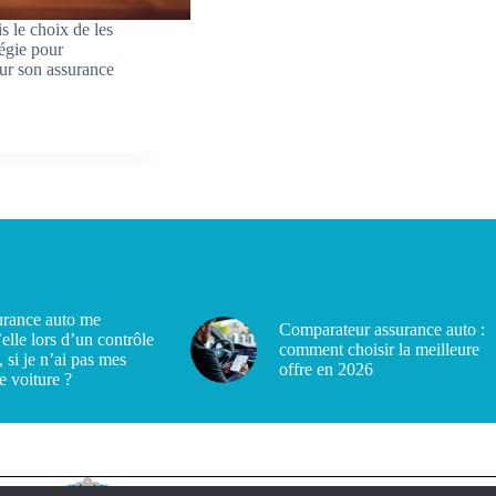
s le choix de les
tégie pour
ur son assurance
rance auto me
Comparateur assurance auto :
’elle lors d’un contrôle
comment choisir la meilleure
, si je n’ai pas mes
offre en 2026
e voiture ?