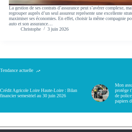
La gestion de ses contrats d’assurance peut s’avérer complexe, mai
regrouper auprès d’un seul assureur représente une excellente stra
maximiser ses économies. En effet, choisir la même compagnie po
auto et son assurance…
Christophe
3 juin 2026
Tendance actuelle
Mon assu
Crédit Agricole Loire Haute-Loire : Bilan
protège t
financier semestriel au 30 juin 2026
de police
papiers d