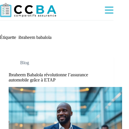
Passer
au
contenu
Étiquette
ibraheem babalola
Blog
Ibraheem Babalola révolutionne l’assurance
automobile grâce à ETAP