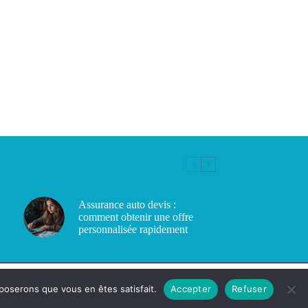
Assurance auto devis :
comment obtenir une offre
personnalisée rapidement
pposerons que vous en êtes satisfait.
Accepter
Refuser
Copyright © 2026 - cc-ba.com