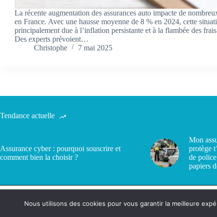
La récente augmentation des assurances auto impacte de nombreux
en France. Avec une hausse moyenne de 8 % en 2024, cette situati
principalement due à l’inflation persistante et à la flambée des frais
Des experts prévoient…
Christophe
7 mai 2025
Tendance actuelle
Mon assu
Assurance cyber : pourquoi souscrire et
protège t
comment bien la choisir ?
de police
papiers d
Nous utilisons des cookies pour vous garantir la meilleure expé
Politique de confidentialité
Contact