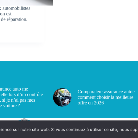
 automobilistes
on est
 de réparation.
rance auto me
Comparateur assurance auto :
’elle lors d’un contrôle
comment choisir la meilleure
, si je n’ai pas mes
offre en 2026
e voiture ?
rience sur notre site web. Si vous continuez à utiliser ce site, nous su