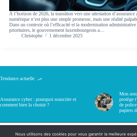
À l’horizon de 2026, la transition vers une attestation d’assurance
numérique n’est plus une simple promesse, mais une réalité palpabl
Dans un contexte où l’efficacité et la modernisation administrativ
prioritaires, le gouvernement luxembourgeois a…
Christophe
1 décembre 2025
Tendance actuelle
Mon assu
Assurance cyber : pourquoi souscrire et
protège t
comment bien la choisir ?
de police
papiers d
Nous utilisons des cookies pour vous garantir la meilleure expé