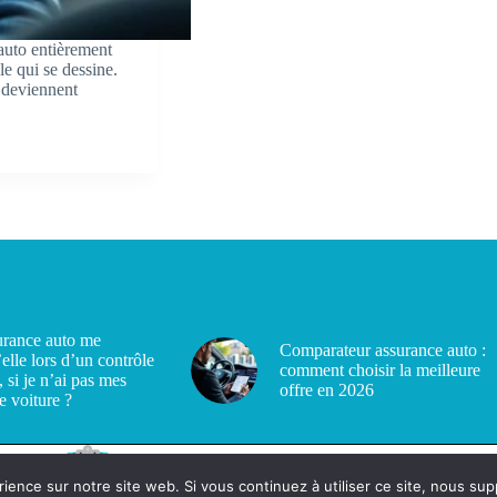
 auto entièrement
e qui se dessine.
e deviennent
rance auto me
Comparateur assurance auto :
’elle lors d’un contrôle
comment choisir la meilleure
, si je n’ai pas mes
offre en 2026
e voiture ?
rience sur notre site web. Si vous continuez à utiliser ce site, nous su