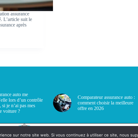
ation assurance
 L’article suit le
ssurance après
rance auto me
Comparateur assurance auto :
’elle lors d’un contrôle
comment choisir la meilleure
, si je n’ai pas mes
offre en 2026
e voiture ?
rience sur notre site web. Si vous continuez à utiliser ce site, nous su