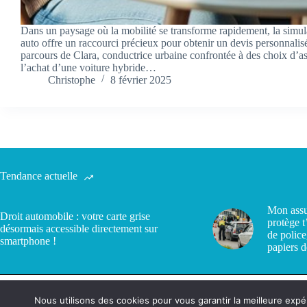
Dans un paysage où la mobilité se transforme rapidement, la simul
auto offre un raccourci précieux pour obtenir un devis personnalisé.
parcours de Clara, conductrice urbaine confrontée à des choix d’a
l’achat d’une voiture hybride…
Christophe
8 février 2025
Tendance actuelle
Mon assu
Droit automobile : votre carte grise
protège t
désormais accessible directement sur
de police
smartphone !
papiers d
Nous utilisons des cookies pour vous garantir la meilleure expé