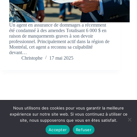
Un agent en assurance de dommages a récemment
été condamné à des amendes Totalisant 6 000 $ en
raison de manquements graves à son devoir
professionnel. Principalement actif dans la région de
Montréal, cet agent a reconnu sa culpabilité
devant…
Christophe
17 mai 2025
Nous utilisons des cookies pour vous garantir la meilleure
expérience sur notre site web. Si vous continuez à utiliser ce
Politique de confidentialité
Contact
site, nous supposerons que vous en êtes satisfait.
Accepter
Refuser
Copyright © 2026 - cc-ba.com