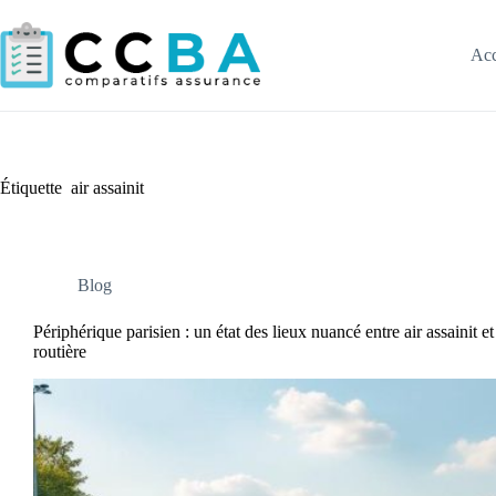
Passer
au
contenu
Acc
Étiquette
air assainit
Blog
Périphérique parisien : un état des lieux nuancé entre air assainit e
routière