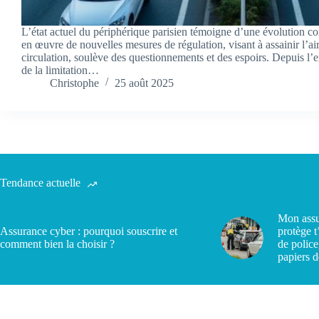
L’état actuel du périphérique parisien témoigne d’une évolution co
en œuvre de nouvelles mesures de régulation, visant à assainir l’air
circulation, soulève des questionnements et des espoirs. Depuis l’
de la limitation…
Christophe
25 août 2025
Tendance actuelle
Mon assu
Assurance cyber : pourquoi souscrire et
protège t
comment bien la choisir ?
de police
papiers d