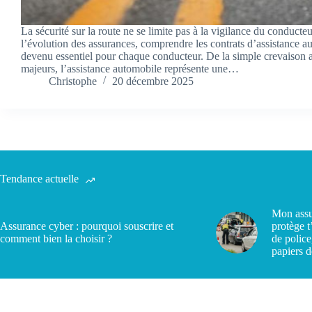
La sécurité sur la route ne se limite pas à la vigilance du conducte
l’évolution des assurances, comprendre les contrats d’assistance a
devenu essentiel pour chaque conducteur. De la simple crevaison 
majeurs, l’assistance automobile représente une…
Christophe
20 décembre 2025
Tendance actuelle
Mon assu
Assurance cyber : pourquoi souscrire et
protège t
comment bien la choisir ?
de police
papiers d