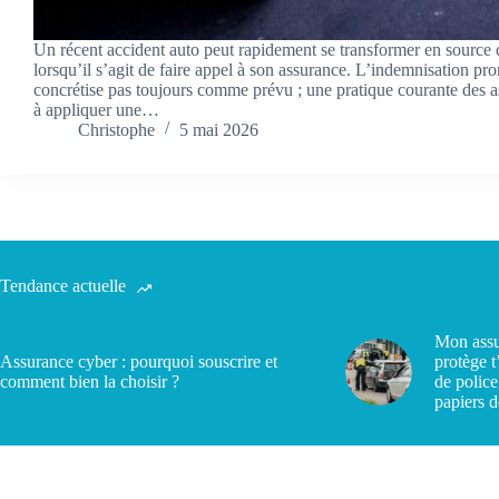
Un récent accident auto peut rapidement se transformer en source d
lorsqu’il s’agit de faire appel à son assurance. L’indemnisation pr
concrétise pas toujours comme prévu ; une pratique courante des a
à appliquer une…
Christophe
5 mai 2026
Tendance actuelle
Mon assu
Assurance cyber : pourquoi souscrire et
protège t
comment bien la choisir ?
de police
papiers d