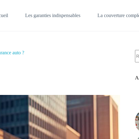
ueil
Les garanties indispensables
La couverture complè
A
urance auto ?
ré
A