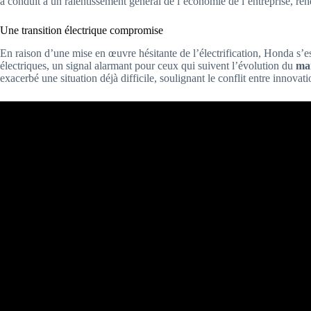
a conduit à un ralentissement général de l’économie de l’entreprise, ren
Une transition électrique compromise
En raison d’une mise en œuvre hésitante de l’électrification, Honda s’e
électriques, un signal alarmant pour ceux qui suivent l’évolution du
ma
exacerbé une situation déjà difficile, soulignant le conflit entre innova