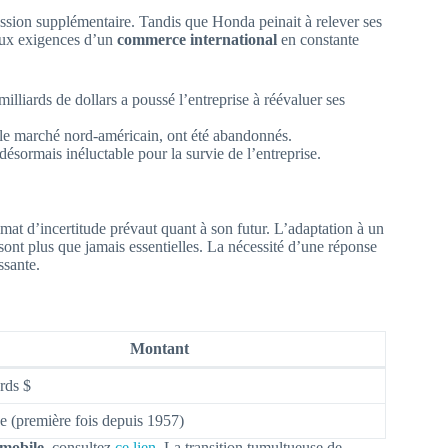
ssion supplémentaire. Tandis que Honda peinait à relever ses
 aux exigences d’un
commerce international
en constante
illiards de dollars a poussé l’entreprise à réévaluer ses
 le marché nord-américain, ont été abandonnés.
sormais inéluctable pour la survie de l’entreprise.
mat d’incertitude prévaut quant à son futur. L’adaptation à un
sont plus que jamais essentielles. La nécessité d’une réponse
ssante.
Montant
ards $
e (première fois depuis 1957)
mobile
, consultez
ce lien
. La transition tumultueuse de