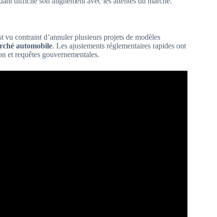
dant difficile son alignement avec les attentes du marché.
st vu contraint d’annuler plusieurs projets de modèles
rché automobile
. Les ajustements réglementaires rapides ont
tion et requêtes gouvernementales.